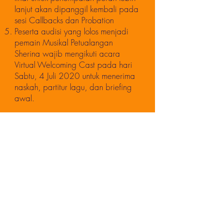
lanjut akan dipanggil kembali pada
sesi Callbacks dan Probation
Peserta audisi yang lolos menjadi
pemain Musikal Petualangan
Sherina wajib mengikuti acara
Virtual Welcoming Cast pada hari
Sabtu, 4 Juli 2020 untuk menerima
naskah, partitur lagu, dan briefing
awal.
D. Rencana Produksi
Pertunjukan akan dilaksanakan
pada 18-20 Desember 2020 di
Ciputra Artpreneur Theater.
Latihan akan dilaksanakan pada
hari Selasa, Rabu, Kamis, Sabtu,
dan Minggu (malam hari untuk
latihan weekday dan pagi hari
untuk latihan weekend). Tidak semua